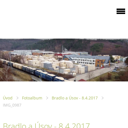
ODBOROVÁ
ORGANIZACE PILA
PTENÍ
Úvod
Fotoalbum
Bradlo a Úsov - 8.4.2017
IMG_0987
Bradlo a Úsov - 8.4.2017