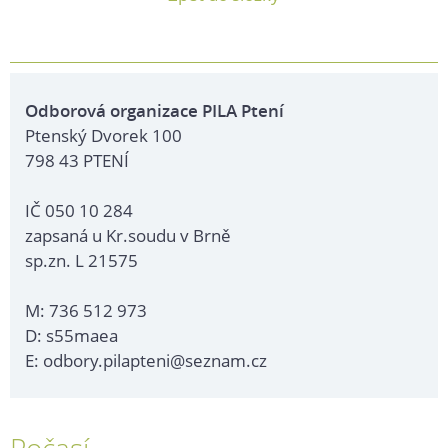
Odborová organizace PILA Ptení
Ptenský Dvorek 100
798 43 PTENÍ
IČ 050 10 284
zapsaná u Kr.soudu v Brně
sp.zn. L 21575
M: 736 512 973
D: s55maea
E: odbory.pilapteni@seznam.cz