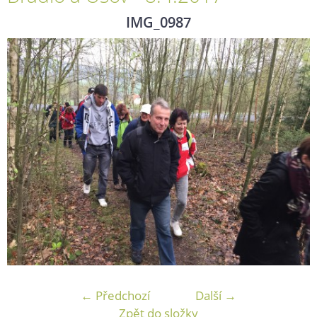
IMG_0987
← Předchozí
Další →
Zpět do složky