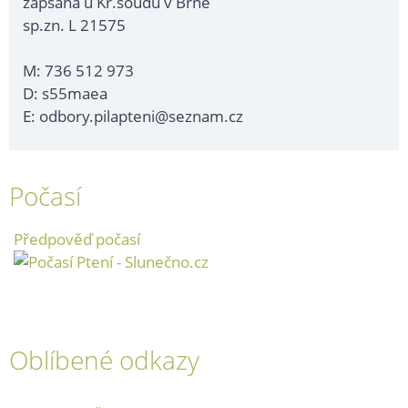
zapsaná u Kr.soudu v Brně
sp.zn. L 21575
M: 736 512 973
D: s55maea
E: odbory.pilapteni@seznam.cz
Počasí
Předpověď počasí
Oblíbené odkazy