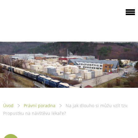
ODBOROVÁ
ORGANIZACE PILA
PTENÍ
Úvod
Právní poradna
Na jak dlouho si můžu vzít tzv.
Propustku na návštěvu lékaře?