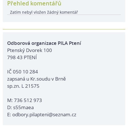
Přehled komentářů
Zatím nebyl vložen žádný komentář
Odborová organizace PILA Ptení
Ptenský Dvorek 100
798 43 PTENÍ
IČ 050 10 284
zapsaná u Kr.soudu v Brně
sp.zn. L 21575
M: 736 512 973
D: s55maea
E: odbory.pilapteni@seznam.cz