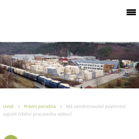
ODBOROVÁ
ORGANIZACE PILA
PTENÍ
Úvod
Právní poradna
Má zaměstnavatel povinnost
zajistit čištění pracovního oděvu?