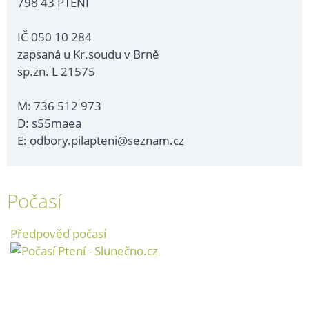
798 43 PTENÍ
IČ 050 10 284
zapsaná u Kr.soudu v Brně
sp.zn. L 21575
M: 736 512 973
D: s55maea
E: odbory.pilapteni@seznam.cz
Počasí
Předpověď počasí