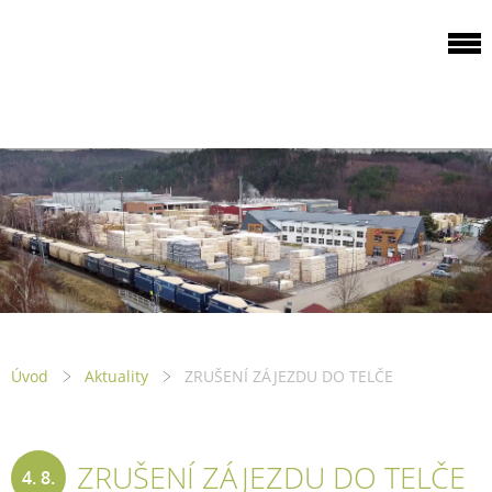
ODBOROVÁ
ORGANIZACE PILA
PTENÍ
Úvod
Aktuality
ZRUŠENÍ ZÁJEZDU DO TELČE
ZRUŠENÍ ZÁJEZDU DO TELČE
4. 8.