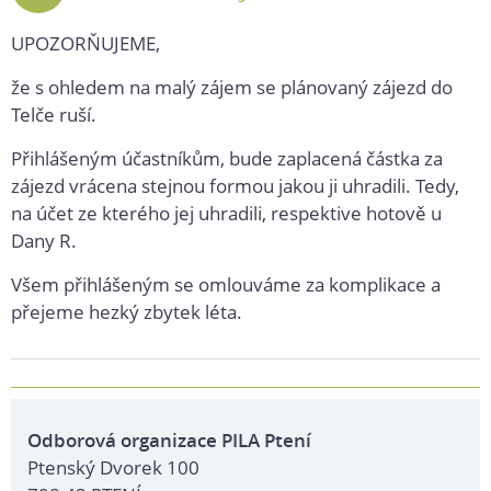
2025
UPOZORŇUJEME,
že s ohledem na malý zájem se plánovaný zájezd do
Telče ruší.
Přihlášeným účastníkům, bude zaplacená částka za
zájezd vrácena stejnou formou jakou ji uhradili. Tedy,
na účet ze kterého jej uhradili, respektive hotově u
Dany R.
Všem přihlášeným se omlouváme za komplikace a
přejeme hezký zbytek léta.
Odborová organizace PILA Ptení
Ptenský Dvorek 100