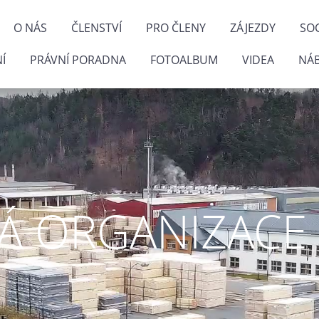
O NÁS
ČLENSTVÍ
PRO ČLENY
ZÁJEZDY
SOC
Í
PRÁVNÍ PORADNA
FOTOALBUM
VIDEA
NÁ
 ORGANIZACE P