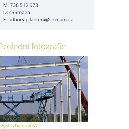
M: 736 512 973
D: s55maea
E: odbory.pilapteni@seznam.cz
Poslední fotografie
Výstavba nové AD