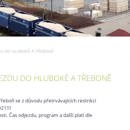
DU DO HLUBOKÉ A TŘEBONĚ
EZDU DO HLUBOKÉ A TŘEBONĚ
eboň se z důvodu přetrvávajících restrikcí
21!!!
sti. Čas odjezdu, program a další platí dle