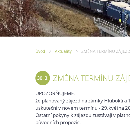
Úvod
Aktuality
ZMĚNA TERMÍNU ZÁJEZ
ZMĚNA TERMÍNU ZÁJ
30. 3.
2021
UPOZORŇUJEME,
že plánovaný zájezd na zámky Hluboká a Tř
uskuteční v novém termínu - 29.května 20
Ostatní pokyny k zájezdu zůstávají v platno
původních propozic.