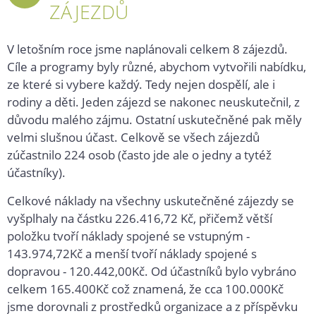
ZÁJEZDŮ
2024
V letošním roce jsme naplánovali celkem 8 zájezdů.
Cíle a programy byly různé, abychom vytvořili nabídku,
ze které si vybere každý. Tedy nejen dospělí, ale i
rodiny a děti. Jeden zájezd se nakonec neuskutečnil, z
důvodu malého zájmu. Ostatní uskutečněné pak měly
velmi slušnou účast. Celkově se všech zájezdů
zúčastnilo 224 osob (často jde ale o jedny a tytéž
účastníky).
Celkové náklady na všechny uskutečněné zájezdy se
vyšplhaly na částku 226.416,72 Kč, přičemž větší
položku tvoří náklady spojené se vstupným -
143.974,72Kč a menší tvoří náklady spojené s
dopravou - 120.442,00Kč. Od účastníků bylo vybráno
celkem 165.400Kč což znamená, že cca 100.000Kč
jsme dorovnali z prostředků organizace a z příspěvku