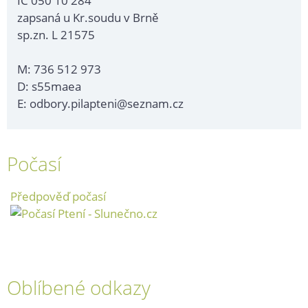
IČ 050 10 284
zapsaná u Kr.soudu v Brně
sp.zn. L 21575
M: 736 512 973
D: s55maea
E: odbory.pilapteni@seznam.cz
Počasí
Předpověď počasí
Oblíbené odkazy