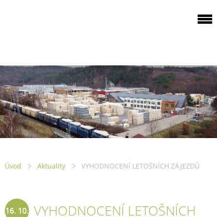
ODBOROVÁ
ORGANIZACE PILA
PTENÍ
Úvod
Aktuality
VYHODNOCENÍ LETOŠNÍCH ZÁJEZDŮ
VYHODNOCENÍ LETOŠNÍCH
16. 10.