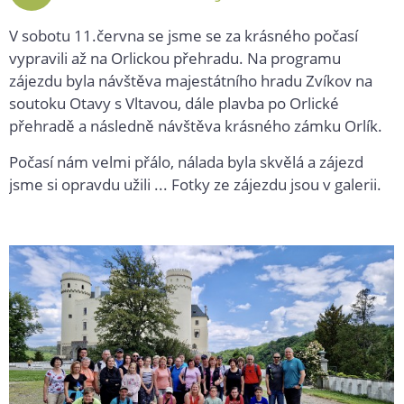
2022
V sobotu 11.června se jsme se za krásného počasí
vypravili až na Orlickou přehradu. Na programu
zájezdu byla návštěva majestátního hradu Zvíkov na
soutoku Otavy s Vltavou, dále plavba po Orlické
přehradě a následně návštěva krásného zámku Orlík.
Počasí nám velmi přálo, nálada byla skvělá a zájezd
jsme si opravdu užili ... Fotky ze zájezdu jsou v galerii.