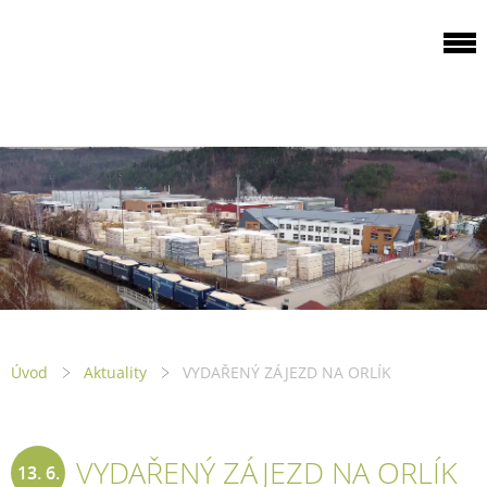
ODBOROVÁ
ORGANIZACE PILA
PTENÍ
Úvod
Aktuality
VYDAŘENÝ ZÁJEZD NA ORLÍK
VYDAŘENÝ ZÁJEZD NA ORLÍK
13. 6.