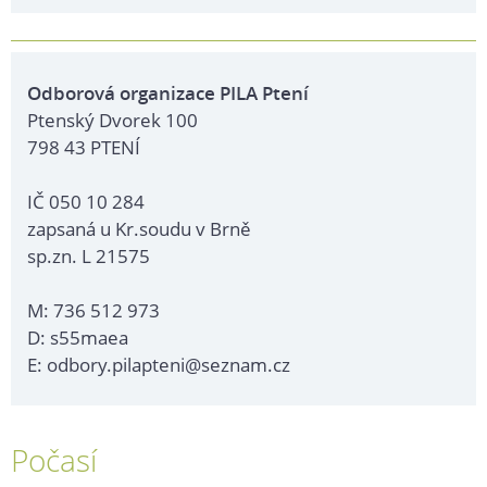
Odborová organizace PILA Ptení
Ptenský Dvorek 100
798 43 PTENÍ
IČ 050 10 284
zapsaná u Kr.soudu v Brně
sp.zn. L 21575
M: 736 512 973
D: s55maea
E: odbory.pilapteni@seznam.cz
Počasí