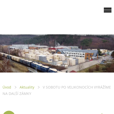
ODBOROVÁ
ORGANIZACE PILA
PTENÍ
Úvod
Aktuality
V SOBOTU PO VELIKONOCÍCH VYRÁŽÍME
NA DALŠÍ ZÁMKY