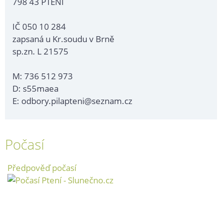
798 43 PTENÍ
IČ 050 10 284
zapsaná u Kr.soudu v Brně
sp.zn. L 21575
M: 736 512 973
D: s55maea
E: odbory.pilapteni@seznam.cz
Počasí
Předpověď počasí