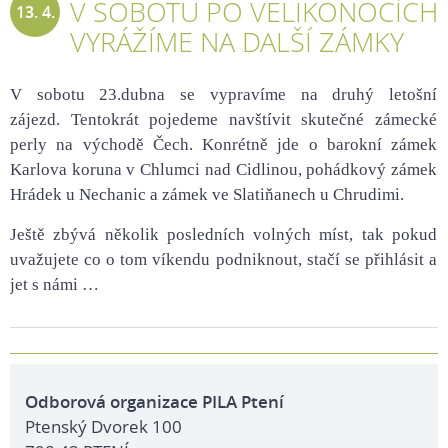
V SOBOTU PO VELIKONOCÍCH
13. 4.
VYRÁŽÍME NA DALŠÍ ZÁMKY
2022
V sobotu 23.dubna se vypravíme na druhý letošní
zájezd. Tentokrát pojedeme navštívit skutečné zámecké
perly na východě Čech. Konrétně jde o barokní zámek
Karlova koruna v Chlumci nad Cidlinou, pohádkový zámek
Hrádek u Nechanic a zámek ve Slatiňanech u Chrudimi.
Ještě zbývá několik posledních volných míst, tak pokud
uvažujete co o tom víkendu podniknout, stačí se přihlásit a
jet s námi …
Odborová organizace PILA Ptení
Ptenský Dvorek 100