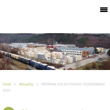
ODBOROVÁ
ORGANIZACE PILA
PTENÍ
Úvod
Aktuality
PŘÍPRAVA KOLEKTIVNÍHO VYJEDNÁVÁNÍ
2025