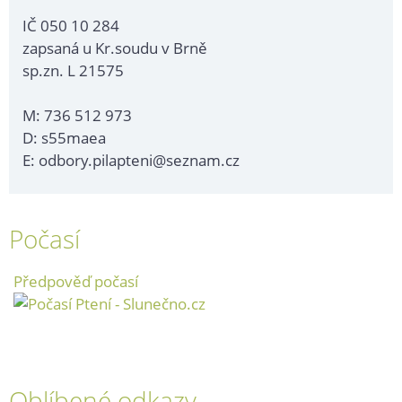
IČ 050 10 284
zapsaná u Kr.soudu v Brně
sp.zn. L 21575
M: 736 512 973
D: s55maea
E: odbory.pilapteni@seznam.cz
Počasí
Předpověď počasí
Oblíbené odkazy