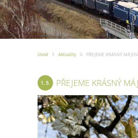
Úvod
Aktuality
PŘEJEME KRÁSNÝ MÁJOV
PŘEJEME KRÁSNÝ MÁ
1. 5.
2022