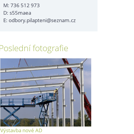
M: 736 512 973
D: s55maea
E: odbory.pilapteni@seznam.cz
Poslední fotografie
Výstavba nové AD