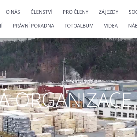
O NÁS
ČLENSTVÍ
PRO ČLENY
ZÁJEZDY
SOC
Í
PRÁVNÍ PORADNA
FOTOALBUM
VIDEA
NÁ
 ORGANIZACE P