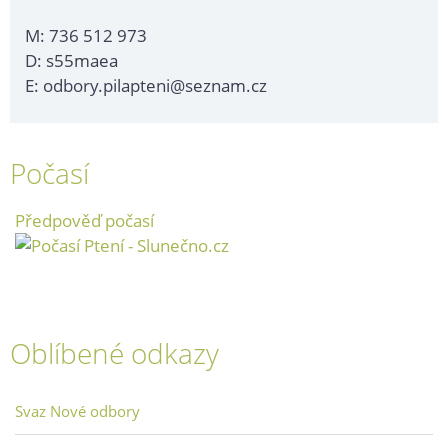
M: 736 512 973
D: s55maea
E: odbory.pilapteni@seznam.cz
Počasí
Předpověď počasí
Oblíbené odkazy
Svaz Nové odbory