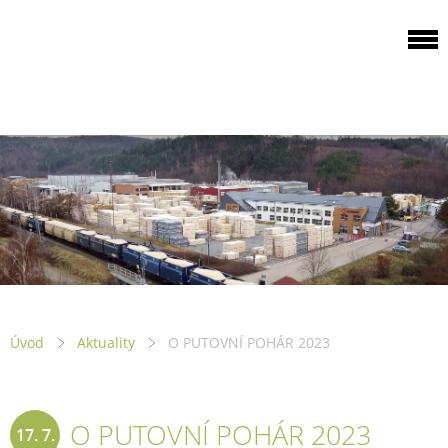
ODBOROVÁ
ORGANIZACE PILA
PTENÍ
Úvod
Aktuality
O PUTOVNÍ POHÁR 2023
O PUTOVNÍ POHÁR 2023
17. 7.