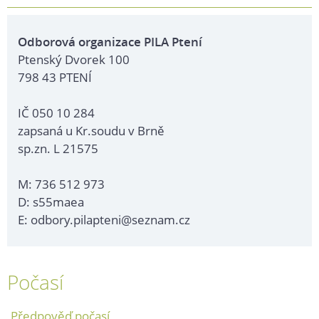
Odborová organizace PILA Ptení
Ptenský Dvorek 100
798 43 PTENÍ
IČ 050 10 284
zapsaná u Kr.soudu v Brně
sp.zn. L 21575
M: 736 512 973
D: s55maea
E: odbory.pilapteni@seznam.cz
Počasí
Předpověď počasí