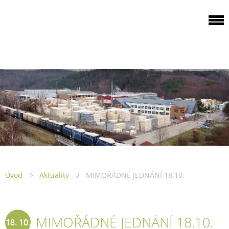
ODBOROVÁ
ORGANIZACE PILA
PTENÍ
Úvod
Aktuality
MIMOŘÁDNÉ JEDNÁNÍ 18.10.
MIMOŘÁDNÉ JEDNÁNÍ 18.10.
18. 10.