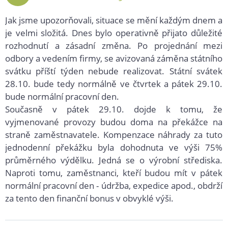
2021
Jak jsme upozorňovali, situace se mění každým dnem a
je velmi složitá. Dnes bylo operativně přijato důležité
rozhodnutí a zásadní změna. Po projednání mezi
odbory a vedením firmy, se avizovaná záměna státního
svátku příští týden nebude realizovat. Státní svátek
28.10. bude tedy normálně ve čtvrtek a pátek 29.10.
bude normální pracovní den.
Současně v pátek 29.10. dojde k tomu, že
vyjmenované provozy budou doma na překážce na
straně zaměstnavatele. Kompenzace náhrady za tuto
jednodenní překážku byla dohodnuta ve výši 75%
průměrného výdělku. Jedná se o výrobní střediska.
Naproti tomu, zaměstnanci, kteří budou mít v pátek
normální pracovní den - údržba, expedice apod., obdrží
za tento den finanční bonus v obvyklé výši.