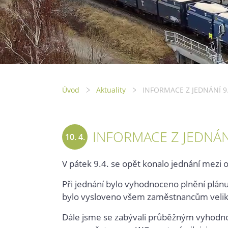
Úvod
Aktuality
INFORMACE Z JEDNÁNÍ 9.
INFORMACE Z JEDNÁNÍ
10. 4.
2021
V pátek 9.4. se opět konalo jednání mezi
Při jednání bylo vyhodnoceno plnění plánu 
bylo vysloveno všem zaměstnancům velik
Dále jsme se zabývali průběžným vyhodnoce