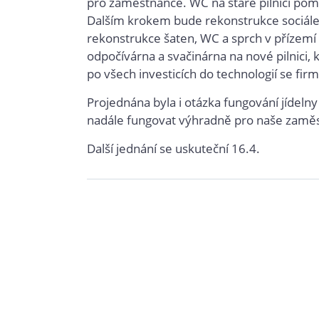
pro zaměstnance. WC na staré pilnici pom
Dalším krokem bude rekonstrukce sociálek
rekonstrukce šaten, WC a sprch v přízemí 
odpočívárna a svačinárna na nové pilnici, k
po všech investicích do technologií se fi
Projednána byla i otázka fungování jídelny
nadále fungovat výhradně pro naše zamě
Další jednání se uskuteční 16.4.