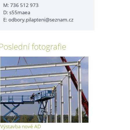
M: 736 512 973
D: s55maea
E: odbory.pilapteni@seznam.cz
Poslední fotografie
Výstavba nové AD