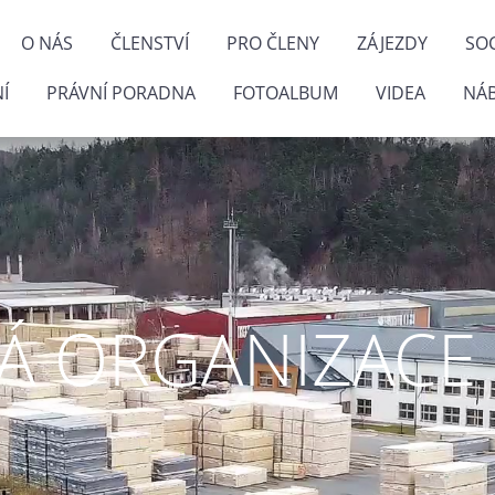
O NÁS
ČLENSTVÍ
PRO ČLENY
ZÁJEZDY
SOC
Í
PRÁVNÍ PORADNA
FOTOALBUM
VIDEA
NÁ
 ORGANIZACE P